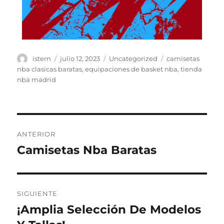
Autor
Publicado
Categorías
Etiquetas
istern
julio 12, 2023
Uncategorized
camisetas
el
nba clasicas baratas
,
equipaciones de basket nba
,
tienda
nba madrid
Navegación
ANTERIOR
de
Camisetas Nba Baratas
Entrada
anterior:
entradas
SIGUIENTE
¡Amplia Selección De Modelos
Entrada
siguiente: