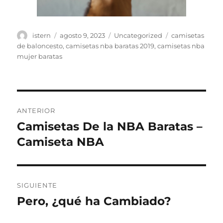
Autor
Publicado
Categorías
Etiquetas
istern
agosto 9, 2023
Uncategorized
camisetas
el
de baloncesto
,
camisetas nba baratas 2019
,
camisetas nba
mujer baratas
Navegación
ANTERIOR
de
Camisetas De la NBA Baratas –
Entrada
anterior:
Camiseta NBA
entradas
SIGUIENTE
Pero, ¿qué ha Cambiado?
Entrada
siguiente: