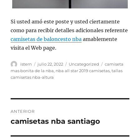
Si usted amó este poste y usted ciertamente
como para recibir detalles adicionales referente
camisetas de baloncesto nba
amablemente
visita el Web page.
Autor
Publicado
Categorías
Etiquetas
istern
julio 22, 2022
Uncategorized
camiseta
el
mas bonita de la nba
,
nba all star 2019 camisetas
,
tallas
camisetas nba-altura
Navegación
ANTERIOR
de
camisetas nba santiago
Entrada
anterior:
entradas