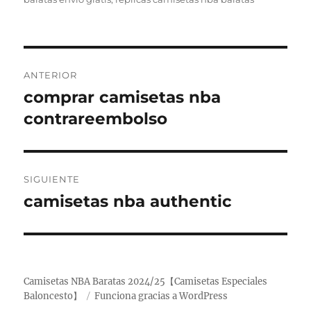
Navegación
ANTERIOR
de
comprar camisetas nba
Entrada
anterior:
contrareembolso
entradas
SIGUIENTE
camisetas nba authentic
Entrada
siguiente:
Camisetas NBA Baratas 2024/25【Camisetas Especiales
Baloncesto】
Funciona gracias a WordPress