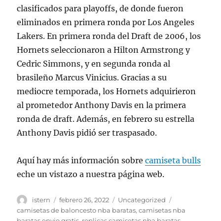
clasificados para playoffs, de donde fueron
eliminados en primera ronda por Los Angeles
Lakers. En primera ronda del Draft de 2006, los
Hornets seleccionaron a Hilton Armstrong y
Cedric Simmons, y en segunda ronda al
brasileño Marcus Vinicius. Gracias a su
mediocre temporada, los Hornets adquirieron
al prometedor Anthony Davis en la primera
ronda de draft. Además, en febrero su estrella
Anthony Davis pidió ser traspasado.
Aquí hay más información sobre
camiseta bulls
eche un vistazo a nuestra página web.
Autor
Publicado
Categorías
Etiquetas
istern
febrero 26, 2022
Uncategorized
el
camisetas de baloncesto nba baratas
,
camisetas nba
baratas envio gratis
,
replicas camisetas nba baratas