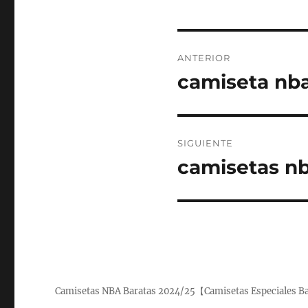
Navegación
ANTERIOR
de
camiseta nba
Entrada
anterior:
entradas
SIGUIENTE
camisetas nb
Entrada
siguiente:
Camisetas NBA Baratas 2024/25【Camisetas Especiales B