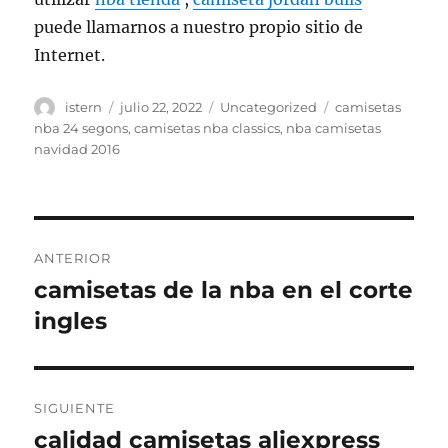
puede llamarnos a nuestro propio sitio de
Internet.
Autor
Publicado
Categorías
Etiquetas
istern
julio 22, 2022
Uncategorized
camisetas
el
nba 24 segons
,
camisetas nba classics
,
nba camisetas
navidad 2016
Navegación
ANTERIOR
de
camisetas de la nba en el corte
Entrada
anterior:
ingles
entradas
SIGUIENTE
calidad camisetas aliexpress
Entrada