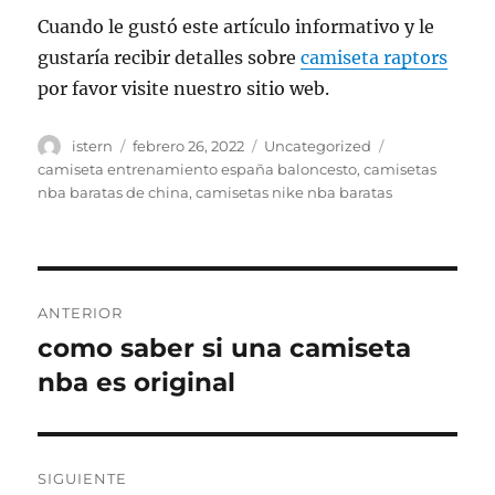
Cuando le gustó este artículo informativo y le
gustaría recibir detalles sobre
camiseta raptors
por favor visite nuestro sitio web.
Autor
Publicado
Categorías
Etiquetas
istern
febrero 26, 2022
Uncategorized
el
camiseta entrenamiento españa baloncesto
,
camisetas
nba baratas de china
,
camisetas nike nba baratas
Navegación
ANTERIOR
de
como saber si una camiseta
Entrada
anterior:
nba es original
entradas
SIGUIENTE