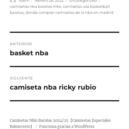
Autor
Publicado
Categorías
Etiquetas
istern
febrero 26, 2022
Uncategorized
el
camisetas nba baratas nike
,
camisetas usa basketball
baratas
,
donde comprar camisetas de la nba en madrid
Navegación
ANTERIOR
de
basket nba
Entrada
anterior:
entradas
SIGUIENTE
camiseta nba ricky rubio
Entrada
siguiente:
Camisetas NBA Baratas 2024/25【Camisetas Especiales
Baloncesto】
Funciona gracias a WordPress