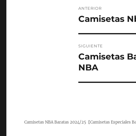
Navegación
ANTERIOR
de
Camisetas Nb
Entrada
anterior:
entradas
SIGUIENTE
Camisetas Ba
Entrada
siguiente:
NBA
Camisetas NBA Baratas 2024/25【Camisetas Especiales B