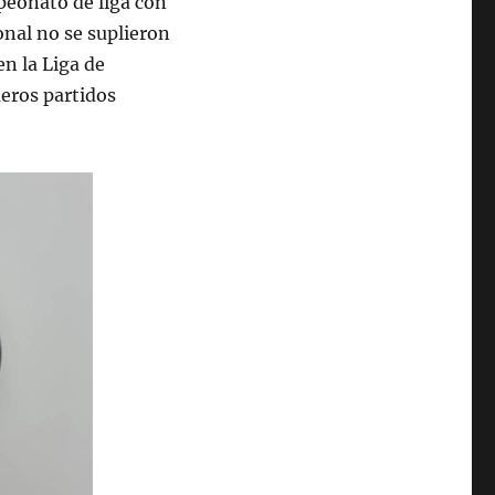
mpeonato de liga con
onal no se suplieron
en la Liga de
eros partidos