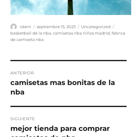
Autor
Publicado
Categorías
Etiquetas
istern
septiembre 15, 2023
Uncategorized
el
basketball de la nba
,
camisetas nba niños madrid
,
fabrica
de camiseta nba
Navegación
ANTERIOR
de
camisetas mas bonitas de la
Entrada
anterior:
nba
entradas
SIGUIENTE
mejor tienda para comprar
Entrada
siguiente: