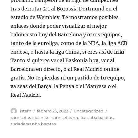
proclamó campeón de la Liga de Campeones
tras derrotar 2:1 al Borussia Dortmund en el
estadio de Wembley. Te mostramos posibles
enlaces donde poder visualizar el mejor
baloncesto hoy del Barcelona y otros equipos,
tanto de la euroliga, como de la NBA, la liga ACB
endesa, o hasta la liga China, si eres así de friki!
Tanto si quieres ver al Baskonia hoy, ver al
Barcelona en directo, o al Real Madrid online
gratis. No te pierdas ni un partido de tu equipo,
ya seas del Barça, la Penya o el Manresa o el
Real Madrid.
Autor
Publicado
Categorías
Etiquetas
istern
febrero 26, 2022
Uncategorized
el
camisetas nba nike
,
camisetas replicas nba baratas
,
sudaderas nba baratas