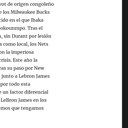
ívot de origen congoleño
de los Milwaukee Bucks
tido en el que Ibaka
etokounmpo. Tras el
, sin Durant por lesión
s como local, los Nets
on la imperiosa
risis. Este año la
tras su paso por New
te junto a Lebron James
 por todo esta
 un factor diferencial
e LeBron James en los
eremos que tengamos