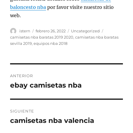
baloncesto nba
por favor visite nuestro sitio
web.
Autor
Publicado
Categorías
Etiquetas
istern
febrero 26, 2022
Uncategorized
el
camisetas nba baratas 2019 2020
,
camisetas nba baratas
sevilla 2019
,
equipos nba 2018
Navegación
ANTERIOR
de
ebay camisetas nba
Entrada
anterior:
entradas
SIGUIENTE
camisetas nba valencia
Entrada
siguiente: