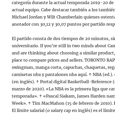
categoría durante la actual temporada 2019-20 de
actual equipo. Cabe destacar también a los tambi
Michael Jordan y Wilt Chamberlain quienes ostent
anotador con 30,12 y 30,07 puntos por partido res
El partido consta de dos tiempos de 20 minutos, si
universitario. If you’re still in two minds about C
and are thinking about choosing a similar product, 
place to compare prices and sellers. TORONTO RA
swingman, manga corta, capuchas, chaquetas, reg
camisetas nba y pantalones nba aquí. ↑ NBA (ed.)
(en inglés). ↑ Portal digital Basketball-Reference 
marzo de 2020). «La NBA es la primera liga que ca
temporada». ↑ «Pascal Siakam, James Harden nam
Week». ↑ Tim MacMahon (15 de febrero de 2010).
El límite salarial (o salary cap en inglés) es el lími