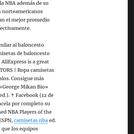
 la NBA además de su
én norteamericanos
an el mejor promedio
pectivamente.
milar al baloncesto
amisetas de baloncesto
AliExpress is a great
PTORS | Ropa camisetas
alos. Consigue más
. «George Mikan Bio»
(ed.). ↑ Facebook (12 de
ncela por completo su
ed NBA Players of the
 ESPN,
camisetas nba
ed.
te que los equipos