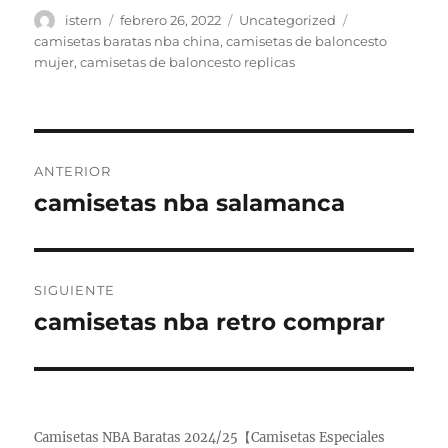
Autor
Publicado
Categorías
Etiquetas
istern
febrero 26, 2022
Uncategorized
el
camisetas baratas nba china
,
camisetas de baloncesto
mujer
,
camisetas de baloncesto replicas
Navegación
ANTERIOR
de
camisetas nba salamanca
Entrada
anterior:
entradas
SIGUIENTE
camisetas nba retro comprar
Entrada
siguiente:
Camisetas NBA Baratas 2024/25【Camisetas Especiales