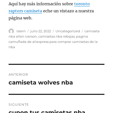
Aquí hay más información sobre
toronto
raptors camiseta
eche un vistazo a nuestra
página web.
Autor
Publicado
Categorías
Etiquetas
istern
julio 22, 2022
Uncategorized
camiseta
el
nba allen iverson
,
camisetas nba rebsjas
,
pagina
camuflada de aliexpress para comprar camisetas de la
nba
Navegación
ANTERIOR
de
camiseta wolves nba
Entrada
anterior:
entradas
SIGUIENTE
cupon tus camisetas nba
Entrada