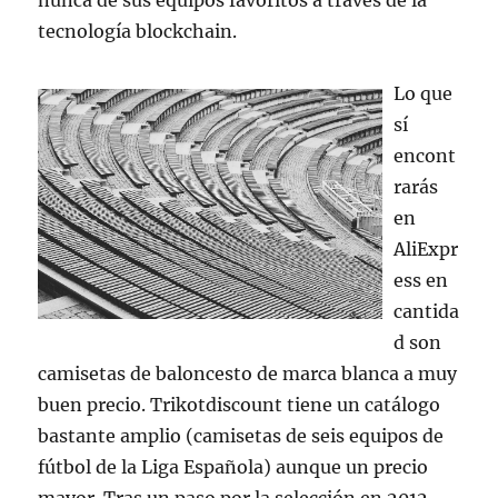
nunca de sus equipos favoritos a través de la
tecnología blockchain.
Lo que
sí
encont
rarás
en
AliExpr
ess en
cantida
d son
camisetas de baloncesto de marca blanca a muy
buen precio. Trikotdiscount tiene un catálogo
bastante amplio (camisetas de seis equipos de
fútbol de la Liga Española) aunque un precio