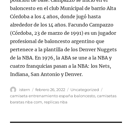
posición de base. Campazzo se inició en el
baloncesto en el club Municipal de barrio Alta
Córdoba a los 4 años, donde jugó hasta
alrededor de los 14 años. Facundo Campazzo
(Córdoba, 23 de marzo de 1991) es un jugador
profesional de baloncesto argentino que
pertenece a la plantilla de los Denver Nuggets
de la NBA. En 1976, la ABA se une a la NBA y
cuatro franquicias pasan a la NBA: los Nets,
Indiana, San Antonio y Denver.
Autor
Publicado
Categorías
Etiquetas
istern
febrero 26, 2022
Uncategorized
el
camiseta entrenamiento españa baloncesto
,
camisetas
baratas nba com
,
replicas nba
Navegación