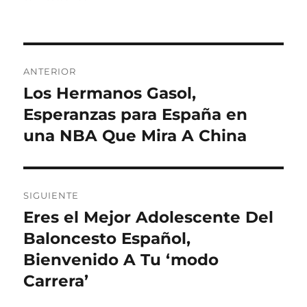
Navegación
ANTERIOR
de
Los Hermanos Gasol,
Entrada
anterior:
Esperanzas para España en
entradas
una NBA Que Mira A China
SIGUIENTE
Eres el Mejor Adolescente Del
Entrada
siguiente:
Baloncesto Español,
Bienvenido A Tu ‘modo
Carrera’