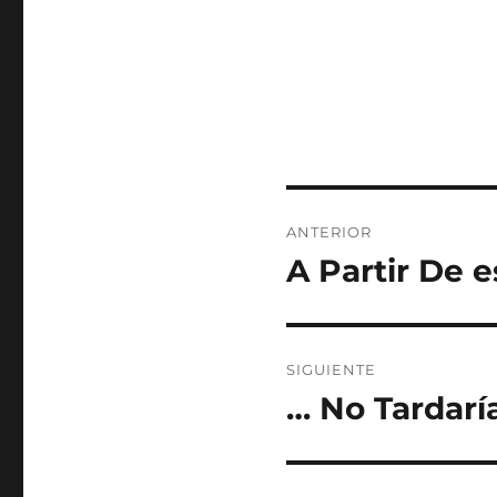
Navegación
ANTERIOR
de
A Partir De 
Entrada
anterior:
entradas
SIGUIENTE
… No Tardarí
Entrada
siguiente: