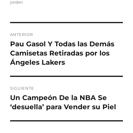
jordan
Navegación
ANTERIOR
de
Pau Gasol Y Todas las Demás
Entrada
anterior:
Camisetas Retiradas por los
entradas
Ángeles Lakers
SIGUIENTE
Un Campeón De la NBA Se
Entrada
siguiente:
‘desuella’ para Vender su Piel