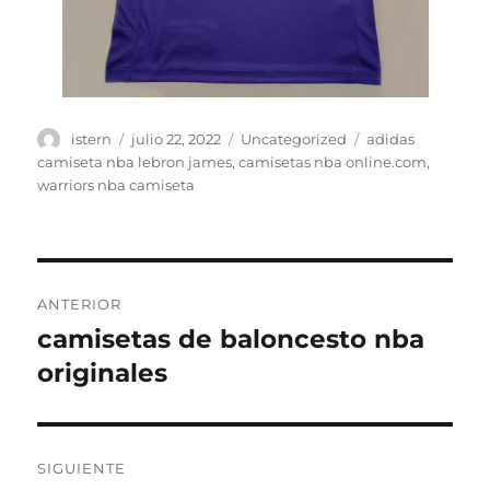
Autor
Publicado
Categorías
Etiquetas
istern
julio 22, 2022
Uncategorized
adidas
el
camiseta nba lebron james
,
camisetas nba online.com
,
warriors nba camiseta
Navegación
ANTERIOR
de
camisetas de baloncesto nba
Entrada
anterior:
originales
entradas
SIGUIENTE