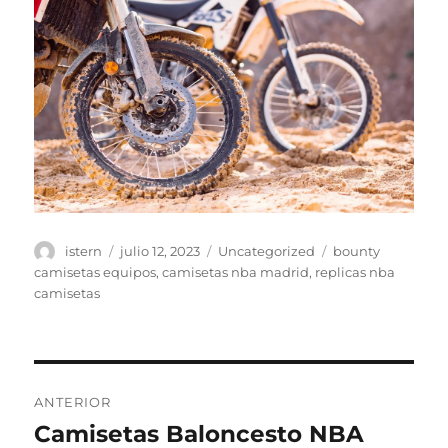
Autor
Publicado
Categorías
Etiquetas
istern
julio 12, 2023
Uncategorized
bounty
el
camisetas equipos
,
camisetas nba madrid
,
replicas nba
camisetas
Navegación
ANTERIOR
de
Camisetas Baloncesto NBA
Entrada