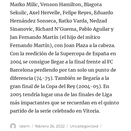
Marko Milic, Venson Hamilton, Blagota
Sekulic, Axel Hervelle, Felipe Reyes, Eduardo
Hernández Sonseca, Ratko Varda, Nedzad
Sinanovic, Richard N’Guema, Pablo Aguilar y
Jan Fernando Martín (el hijo del mítico
Fernando Martín), con Joan Plaza a la cabeza.
Con la reedición de la Supercopa de España en
2004 se consigue llegar a la final frente al FC
Barcelona perdiendo por tan solo un punto de
diferencia (74-75). También se llegaría a la
gran final de la Copa del Rey (2004-05). En
2005 tendría lugar una de las finales de Liga
más impactantes que se recuerdan en el quinto
partido de la serie celebrado en Vitoria.
Autor
Publicado
Categorías
Etiquetas
istern
febrero 26, 2022
Uncategorized