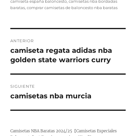
el
camiseta españa baloncesto
,
camisetas nba bordadas
baratas
,
comprar camisetas de baloncesto nba baratas
Navegación
ANTERIOR
de
camiseta regata adidas nba
Entrada
anterior:
golden state warriors curry
entradas
SIGUIENTE
camisetas nba murcia
Entrada
siguiente:
Camisetas NBA Baratas 2024/25【Camisetas Especiales