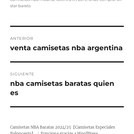
star barato
Navegación
ANTERIOR
de
venta camisetas nba argentina
Entrada
anterior:
entradas
SIGUIENTE
nba camisetas baratas quien
Entrada
siguiente:
es
Camisetas NBA Baratas 2024/25【Camisetas Especiales
Baloncesto】
Funciona gracias a WordPress