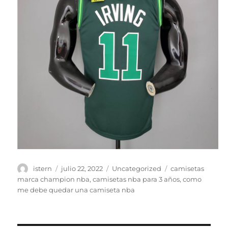
Autor
Publicado
Categorías
Etiquetas
istern
julio 22, 2022
Uncategorized
camisetas
el
marca champion nba
,
camisetas nba para 3 años
,
como
me debe quedar una camiseta nba