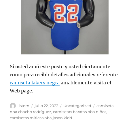
Si usted amó este poste y usted ciertamente
como para recibir detalles adicionales referente
camiseta lakers negra
amablemente visita el
Web page.
Autor
Publicado
Categorías
Etiquetas
istern
julio 22, 2022
Uncategorized
camiseta
el
nba chacho rodríguez
,
camisetas baratas nba niños
,
camisetas miticas nba jason kidd