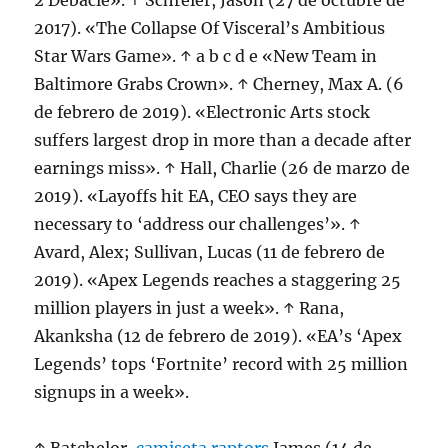
2 Debacle». ↑ Schreier, Jason (27 de octubre de
2017). «The Collapse Of Visceral’s Ambitious
Star Wars Game». ↑ a b c d e «New Team in
Baltimore Grabs Crown». ↑ Cherney, Max A. (6
de febrero de 2019). «Electronic Arts stock
suffers largest drop in more than a decade after
earnings miss». ↑ Hall, Charlie (26 de marzo de
2019). «Layoffs hit EA, CEO says they are
necessary to ‘address our challenges’». ↑
Avard, Alex; Sullivan, Lucas (11 de febrero de
2019). «Apex Legends reaches a staggering 25
million players in just a week». ↑ Rana,
Akanksha (12 de febrero de 2019). «EA’s ‘Apex
Legends’ tops ‘Fortnite’ record with 25 million
signups in a week».