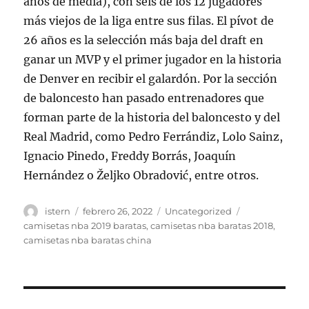
años de media), con seis de los 12 jugadores
más viejos de la liga entre sus filas. El pívot de
26 años es la selección más baja del draft en
ganar un MVP y el primer jugador en la historia
de Denver en recibir el galardón. Por la sección
de baloncesto han pasado entrenadores que
forman parte de la historia del baloncesto y del
Real Madrid, como Pedro Ferrándiz, Lolo Sainz,
Ignacio Pinedo, Freddy Borrás, Joaquín
Hernández o Željko Obradović, entre otros.
Autor
Publicado
Categorías
Etiquetas
istern
febrero 26, 2022
Uncategorized
el
camisetas nba 2019 baratas
,
camisetas nba baratas 2018
,
camisetas nba baratas china
Navegación