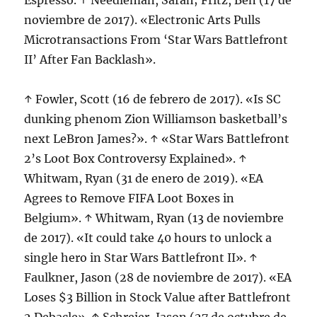
Espresso. ↑ Needleman, Sarah; Fritz, Ben (17 de
noviembre de 2017). «Electronic Arts Pulls
Microtransactions From ‘Star Wars Battlefront
II’ After Fan Backlash».
↑ Fowler, Scott (16 de febrero de 2017). «Is SC
dunking phenom Zion Williamson basketball’s
next LeBron James?». ↑ «Star Wars Battlefront
2’s Loot Box Controversy Explained». ↑
Whitwam, Ryan (31 de enero de 2019). «EA
Agrees to Remove FIFA Loot Boxes in
Belgium». ↑ Whitwam, Ryan (13 de noviembre
de 2017). «It could take 40 hours to unlock a
single hero in Star Wars Battlefront II». ↑
Faulkner, Jason (28 de noviembre de 2017). «EA
Loses $3 Billion in Stock Value after Battlefront