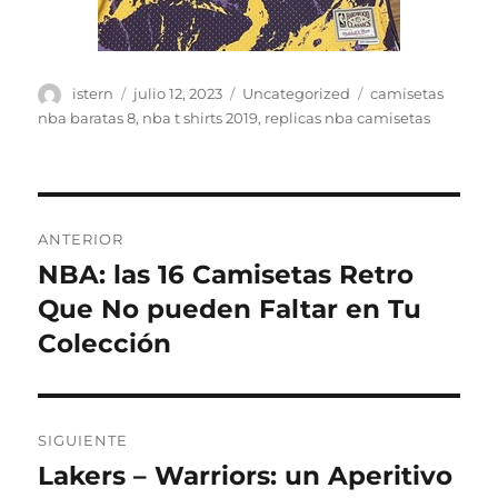
Autor
Publicado
Categorías
Etiquetas
istern
julio 12, 2023
Uncategorized
camisetas
el
nba baratas 8
,
nba t shirts 2019
,
replicas nba camisetas
Navegación
ANTERIOR
de
NBA: las 16 Camisetas Retro
Entrada
anterior:
Que No pueden Faltar en Tu
entradas
Colección
SIGUIENTE
Lakers – Warriors: un Aperitivo
Entrada