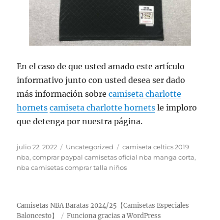
En el caso de que usted amado este artículo
informativo junto con usted desea ser dado
más información sobre
camiseta charlotte
hornets
camiseta charlotte hornets
le imploro
que detenga por nuestra página.
Publicado
Categorías
Etiquetas
julio 22, 2022
Uncategorized
camiseta celtics 2019
el
nba
,
comprar paypal camisetas oficial nba manga corta
,
nba camisetas comprar talla niños
Camisetas NBA Baratas 2024/25【Camisetas Especiales
Baloncesto】
Funciona gracias a WordPress