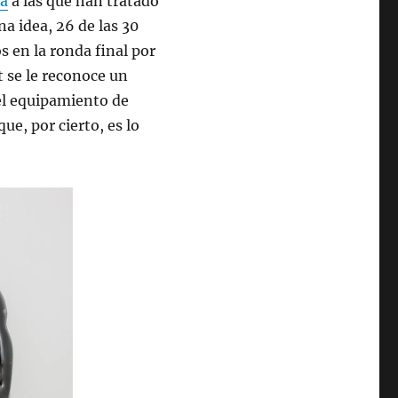
ba
a las que han tratado
na idea, 26 de las 30
s en la ronda final por
t se le reconoce un
el equipamiento de
ue, por cierto, es lo