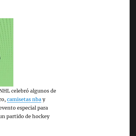
a NHL celebró algunos de
ro,
camisetas nba
y
evento especial para
 un partido de hockey