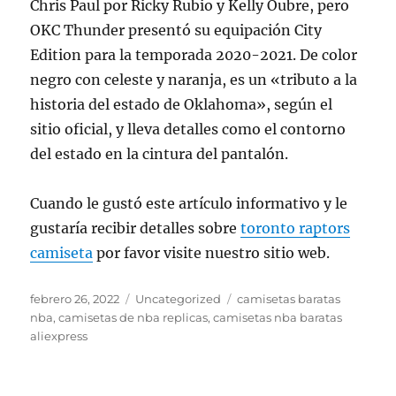
Chris Paul por Ricky Rubio y Kelly Oubre, pero
OKC Thunder presentó su equipación City
Edition para la temporada 2020-2021. De color
negro con celeste y naranja, es un «tributo a la
historia del estado de Oklahoma», según el
sitio oficial, y lleva detalles como el contorno
del estado en la cintura del pantalón.
Cuando le gustó este artículo informativo y le
gustaría recibir detalles sobre
toronto raptors
camiseta
por favor visite nuestro sitio web.
Publicado
Categorías
Etiquetas
febrero 26, 2022
Uncategorized
camisetas baratas
el
nba
,
camisetas de nba replicas
,
camisetas nba baratas
aliexpress