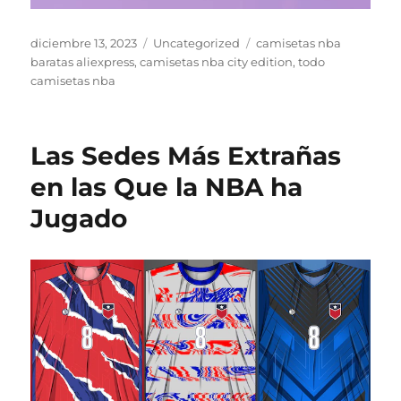
Publicado
Categorías
Etiquetas
diciembre 13, 2023
Uncategorized
camisetas nba
el
baratas aliexpress
,
camisetas nba city edition
,
todo
camisetas nba
Las Sedes Más Extrañas
en las Que la NBA ha
Jugado