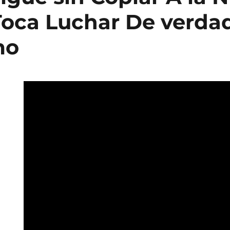
oca Luchar De verda
mo