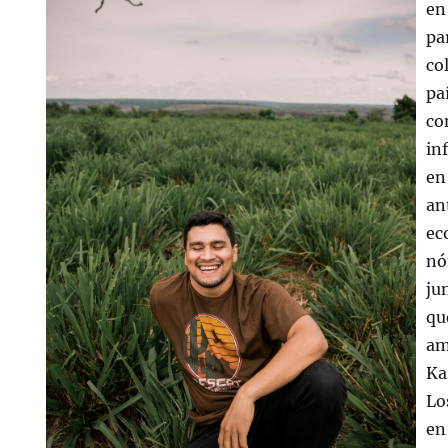
en
pa
co
pa
co
in
en
ant
ec
nó
ju
qu
am
Ka
Lo
en