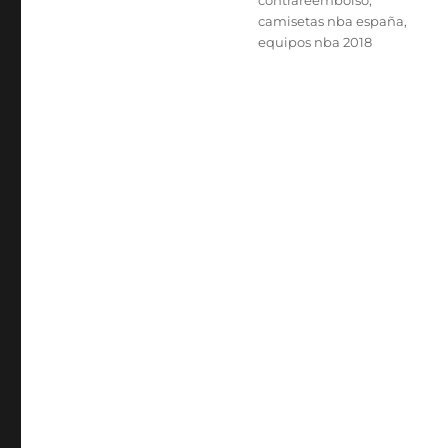
contrareembolso
,
camisetas nba españa
,
equipos nba 2018