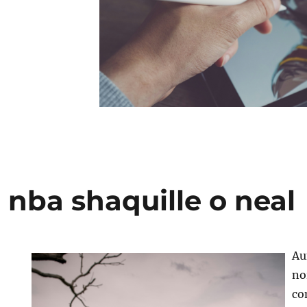
 nba shaquille o neal
Au
no
co