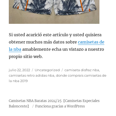
Si usted acarició este artículo y usted quisiera
obtener muchos más datos sobre
camisetas de
la nba
amablemente echa un vistazo a nuestro
propio sitio web.
Publicado
Categorías
Etiquetas
julio 22, 2022
Uncategorized
camiseta disfraz nba
,
el
camisetas retro adidas nba
,
donde comprais camisetas de
la nba 2019
Camisetas NBA Baratas 2024/25【Camisetas Especiales
Baloncesto】
Funciona gracias a WordPress