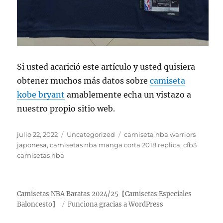
Si usted acarició este artículo y usted quisiera
obtener muchos más datos sobre
camiseta
kobe bryant
amablemente echa un vistazo a
nuestro propio sitio web.
Publicado
Categorías
Etiquetas
julio 22, 2022
Uncategorized
camiseta nba warriors
el
japonesa
,
camisetas nba manga corta 2018 replica
,
cfb3
camisetas nba
Camisetas NBA Baratas 2024/25【Camisetas Especiales
Baloncesto】
Funciona gracias a WordPress