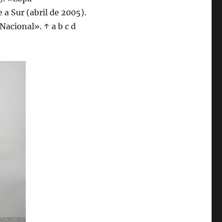
 a Sur (abril de 2005).
Nacional». ↑ a b c d