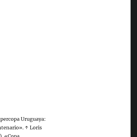
Supercopa Uruguaya:
ntenario». ↑ Loris
). «Copa