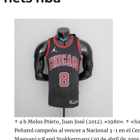
↑ a b Melos Prieto, Juan José (2012). «1980». ↑ «
Peñarol campeón al vencer a Nacional 3-1 en el Ce
Magnani y Karel Stokkermans (30 de abril de 2005