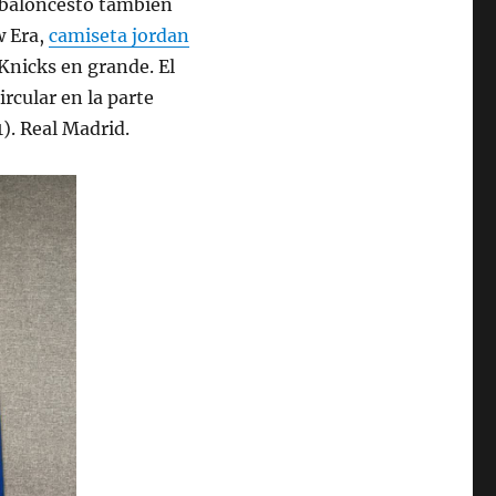
l baloncesto también
w Era,
camiseta jordan
s Knicks en grande. El
rcular en la parte
1). Real Madrid.