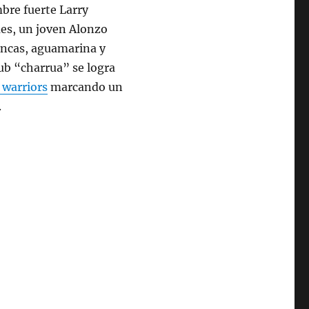
mbre fuerte Larry
ues, un joven Alonzo
ancas, aguamarina y
lub “charrua” se logra
 warriors
marcando un
.