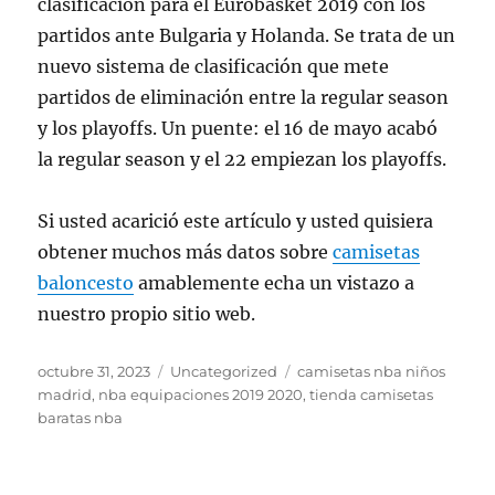
clasificación para el Eurobasket 2019 con los
partidos ante Bulgaria y Holanda. Se trata de un
nuevo sistema de clasificación que mete
partidos de eliminación entre la regular season
y los playoffs. Un puente: el 16 de mayo acabó
la regular season y el 22 empiezan los playoffs.
Si usted acarició este artículo y usted quisiera
obtener muchos más datos sobre
camisetas
baloncesto
amablemente echa un vistazo a
nuestro propio sitio web.
Publicado
Categorías
Etiquetas
octubre 31, 2023
Uncategorized
camisetas nba niños
el
madrid
,
nba equipaciones 2019 2020
,
tienda camisetas
baratas nba