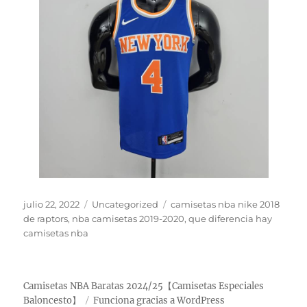
Publicado
Categorías
Etiquetas
julio 22, 2022
Uncategorized
camisetas nba nike 2018
el
de raptors
,
nba camisetas 2019-2020
,
que diferencia hay
camisetas nba
Camisetas NBA Baratas 2024/25【Camisetas Especiales
Baloncesto】
Funciona gracias a WordPress