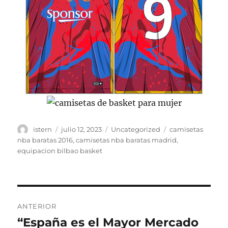
Autor
Publicado
Categorías
Etiquetas
istern
julio 12, 2023
Uncategorized
camisetas
el
nba baratas 2016
,
camisetas nba baratas madrid
,
equipacion bilbao basket
Navegación
ANTERIOR
de
“España es el Mayor Mercado
Entrada