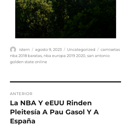
Autor
Publicado
Categorías
Etiquetas
istern
agosto 9, 2023
Uncategorized
camisetas
el
nba 2018 baratas
,
nba europa 2019 2020
,
san antonio
golden state online
Navegación
ANTERIOR
de
La NBA Y eEUU Rinden
Entrada
anterior:
Pleitesía A Pau Gasol Y A
entradas
España