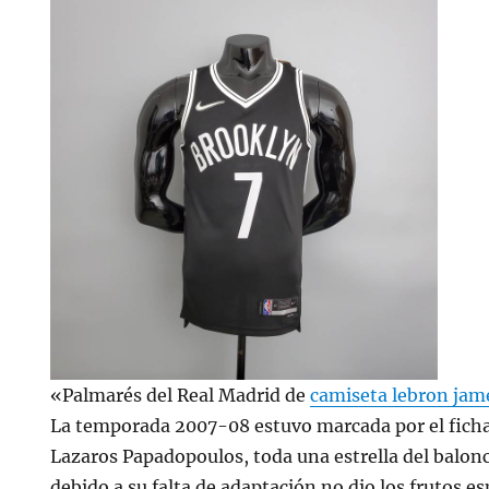
«Palmarés del Real Madrid de
camiseta lebron jam
La temporada 2007-08 estuvo marcada por el fichaj
Lazaros Papadopoulos, toda una estrella del balon
debido a su falta de adaptación no dio los frutos e