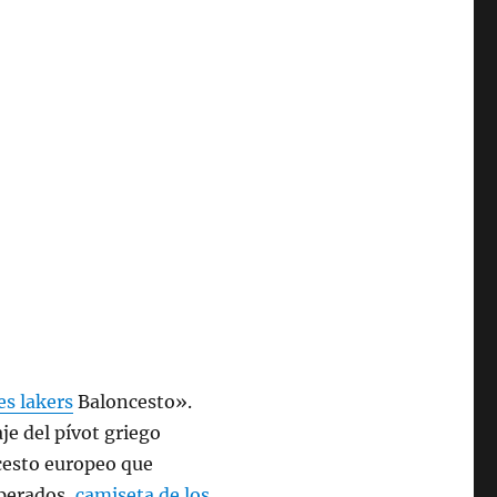
es lakers
Baloncesto».
e del pívot griego
cesto europeo que
sperados,
camiseta de los