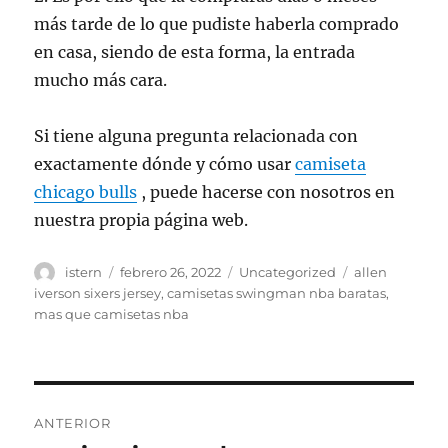
más tarde de lo que pudiste haberla comprado
en casa, siendo de esta forma, la entrada
mucho más cara.
Si tiene alguna pregunta relacionada con
exactamente dónde y cómo usar
camiseta
chicago bulls
, puede hacerse con nosotros en
nuestra propia página web.
Autor
Publicado
Categorías
Etiquetas
istern
febrero 26, 2022
Uncategorized
allen
el
iverson sixers jersey
,
camisetas swingman nba baratas
,
mas que camisetas nba
Navegación
ANTERIOR
de