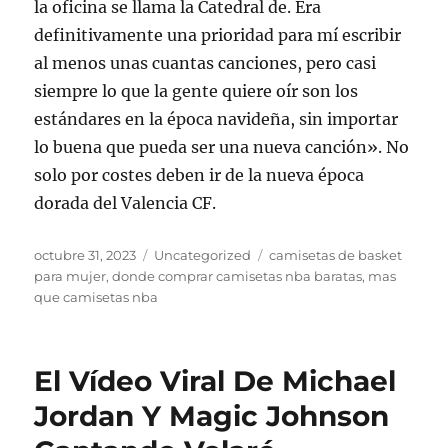
la oficina se llama la Catedral de. Era
definitivamente una prioridad para mí escribir
al menos unas cuantas canciones, pero casi
siempre lo que la gente quiere oír son los
estándares en la época navideña, sin importar
lo buena que pueda ser una nueva canción». No
solo por costes deben ir de la nueva época
dorada del Valencia CF.
Publicado
Categorías
Etiquetas
octubre 31, 2023
Uncategorized
camisetas de basket
el
para mujer
,
donde comprar camisetas nba baratas
,
mas
que camisetas nba
El Vídeo Viral De Michael
Jordan Y Magic Johnson