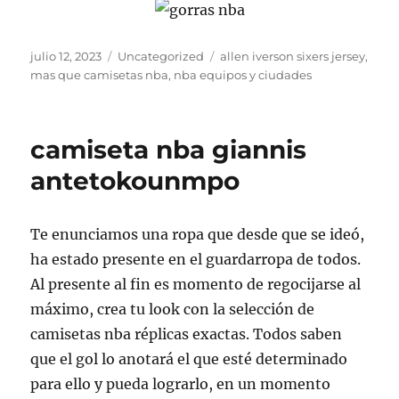
Publicado
Categorías
Etiquetas
julio 12, 2023
Uncategorized
allen iverson sixers jersey
,
el
mas que camisetas nba
,
nba equipos y ciudades
camiseta nba giannis
antetokounmpo
Te enunciamos una ropa que desde que se ideó,
ha estado presente en el guardarropa de todos.
Al presente al fin es momento de regocijarse al
máximo, crea tu look con la selección de
camisetas nba réplicas exactas. Todos saben
que el gol lo anotará el que esté determinado
para ello y pueda lograrlo, en un momento