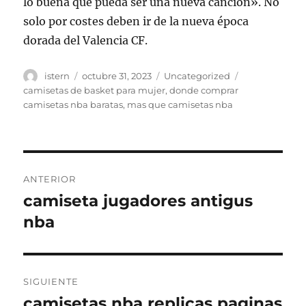
lo buena que pueda ser una nueva canción». No
solo por costes deben ir de la nueva época
dorada del Valencia CF.
Autor
Publicado
Categorías
Etiquetas
istern
octubre 31, 2023
Uncategorized
el
camisetas de basket para mujer
,
donde comprar
camisetas nba baratas
,
mas que camisetas nba
Navegación
ANTERIOR
de
camiseta jugadores antigus
Entrada
anterior:
nba
entradas
SIGUIENTE
camisetas nba replicas paginas
Entrada