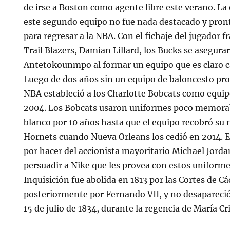
de irse a Boston como agente libre este verano. La
este segundo equipo no fue nada destacado y pront
para regresar a la NBA. Con el fichaje del jugador f
Trail Blazers, Damian Lillard, los Bucks se asegura
Antetokounmpo al formar un equipo que es claro ca
Luego de dos años sin un equipo de baloncesto pro
NBA estableció a los Charlotte Bobcats como equi
2004. Los Bobcats usaron uniformes poco memorabl
blanco por 10 años hasta que el equipo recobró su
Hornets cuando Nueva Orleans los cedió en 2014. En
por hacer del accionista mayoritario Michael Jordan
persuadir a Nike que les provea con estos uniformes
Inquisición fue abolida en 1813 por las Cortes de C
posteriormente por Fernando VII, y no desapareció
15 de julio de 1834, durante la regencia de María Cri