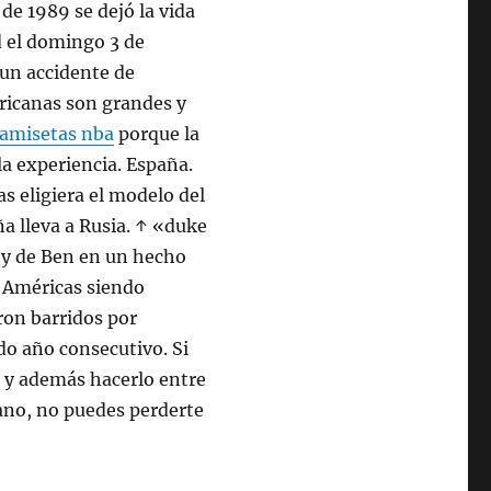
de 1989 se dejó la vida
d el domingo 3 de
 un accidente de
ericanas son grandes y
camisetas nba
porque la
la experiencia. España.
s eligiera el modelo del
ña lleva a Rusia. ↑ «duke
ey de Ben en un hecho
s Américas siendo
ron barridos por
o año consecutivo. Si
o y además hacerlo entre
cano, no puedes perderte