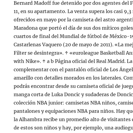
Bernard Madoff fue detenido por dos agentes del F
11, en su apartamento. La venta supera los casi 9,3
ofrecidos en mayo por la camiseta del astro arge
Maradona que portó el día de sus dos míticos goles 
cuartos de final del Mundial de fútbol de México-1
Castarlenas Vaquero (20 de mayo de 2011). «La mej
Filter se desintegra». ↑ «euroleague Basketball A
with Nike». ↑ a b Página oficial del Real Madrid. L
complementar con el pantalón oficial de Los Ángel
amarillo con detalles morados en los laterales. Co
podrás encontrar desde su camiseta oficial de jue
manga corta de Luka Doncic y sudaderas de Doncic
colección NBA junior: camisetas NBA niños, camis
pantalones y equipaciones NBA para niños. Hay que
la Alhambra recibe un promedio alto de visitantes
de estos son niños y hay, por ejemplo, una audiogu