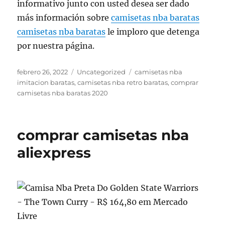
informativo junto con usted desea ser dado
más información sobre
camisetas nba baratas
camisetas nba baratas
le imploro que detenga
por nuestra página.
Publicado
Categorías
Etiquetas
febrero 26, 2022
Uncategorized
camisetas nba
el
imitacion baratas
,
camisetas nba retro baratas
,
comprar
camisetas nba baratas 2020
comprar camisetas nba
aliexpress