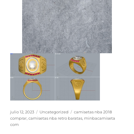
Publicado
Categorías
Etiquetas
julio 12, 2023
Uncategorized
camisetas nba 2018
el
comprar
,
camisetas nba retro baratas
,
minbacamiseta
com