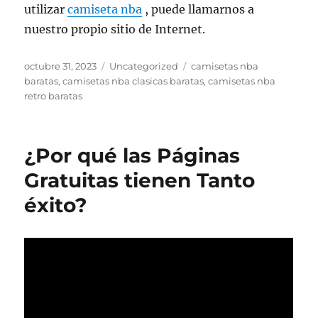
utilizar
camiseta nba
, puede llamarnos a
nuestro propio sitio de Internet.
Publicado
Categorías
Etiquetas
octubre 31, 2023
Uncategorized
camisetas nba
el
baratas
,
camisetas nba clasicas baratas
,
camisetas nba
retro baratas
¿Por qué las Páginas
Gratuitas tienen Tanto
éxito?