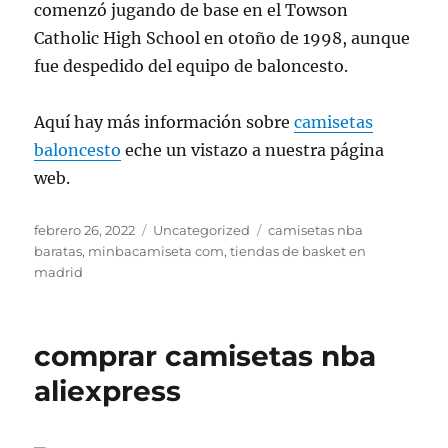
comenzó jugando de base en el Towson
Catholic High School en otoño de 1998, aunque
fue despedido del equipo de baloncesto.
Aquí hay más información sobre
camisetas
baloncesto
eche un vistazo a nuestra página
web.
Publicado
Categorías
Etiquetas
febrero 26, 2022
Uncategorized
camisetas nba
el
baratas
,
minbacamiseta com
,
tiendas de basket en
madrid
comprar camisetas nba
aliexpress